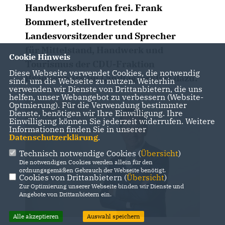
Handwerksberufen frei. Frank
Bommert, stellvertretender
Landesvorsitzender und Sprecher
für Mittelstand, Handwerk und
Cookie Hinweis
Tourismus der CDU-Fraktion
Diese Webseite verwendet Cookies, die notwendig
Brandenburg im Landtag, erklärt dazu:
sind, um die Webseite zu nutzen. Weiterhin
verwenden wir Dienste von Drittanbietern, die uns
helfen, unser Webangebot zu verbessern (Website-
Optmierung). Für die Verwendung bestimmter
Dienste, benötigen wir Ihre Einwilligung. Ihre
Einwilligung können Sie jederzeit widerrufen. Weitere
Informationen finden Sie in unserer
Datenschutzerklärung
.
Technisch notwendige Cookies (
Übersicht
)
Die notwendigen Cookies werden allein für den
ordnungsgemäßen Gebrauch der Webseite benötigt.
Cookies von Drittanbietern (
Übersicht
)
Zur Optimierung unserer Webseite binden wir Dienste und
Angebote von Drittanbietern ein.
Alle akzeptieren
Auswahl speichern