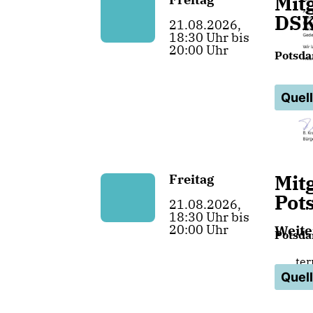
Mit
DS
21.08.2026,
18:30 Uhr bis
20:00 Uhr
Potsda
Quel
Mit
Freitag
Pot
21.08.2026,
18:30 Uhr bis
20:00 Uhr
Weite
Potsda
te
Quel