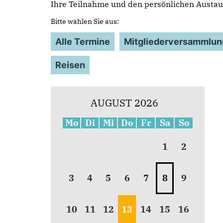
Ihre Teilnahme und den persönlichen Austau
Bitte wählen Sie aus:
Alle Termine
Mitgliederversammlun
Reisen
AUGUST 2026
Mo
Di
Mi
Do
Fr
Sa
So
1
2
3
4
5
6
7
8
9
10
11
12
13
14
15
16