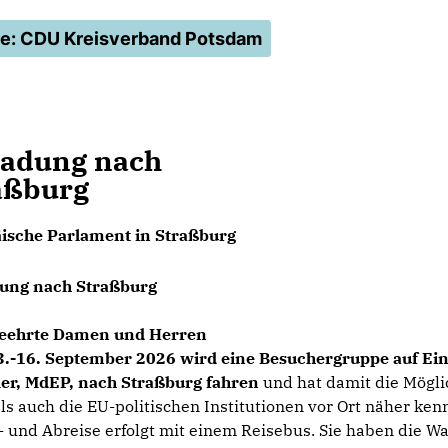
le: CDU Kreisverband Potsdam
ladung nach
aßburg
ische Parlament in Straßburg
ung nach Straßburg
geehrte Damen und Herren
3.-16. September 2026 wird eine Besuchergruppe auf Ei
ler, MdEP, nach Straßburg fahren
und hat damit die Möglic
als auch die EU-politischen Institutionen vor Ort näher ken
- und Abreise erfolgt mit einem Reisebus. Sie haben die Wah