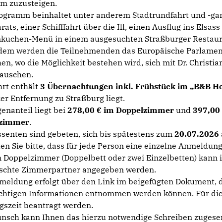
m zuzusteigen.
ogramm beinhaltet unter anderem Stadtrundfahrt und -ga
ats, einer Schifffahrt über die Ill, einen Ausflug ins Elsass
uchen-Menü in einem ausgesuchten Straßburger Restaur
em werden die Teilnehmenden das Europäische Parlament
en, wo die Möglichkeit bestehen wird, sich mit Dr. Christia
auschen.
hrt enthält
3 Übernachtungen inkl. Frühstück im „B&B Ho
zer Entfernung zu Straßburg liegt.
genanteil liegt bei
278,00 € im Doppelzimmer
und
397,00 
lzimmer
.
ssenten sind gebeten, sich bis spätestens zum
20.07.2026
en Sie bitte, dass für jede Person eine einzelne Anmeldung 
n Doppelzimmer (Doppelbett oder zwei Einzelbetten) kann 
schte Zimmerpartner angegeben werden.
meldung erfolgt über den Link im beigefügten Dokument, d
ichtigen Informationen entnommen werden können. Für die
gszeit beantragt werden.
nsch kann Ihnen das hierzu notwendige Schreiben zugese