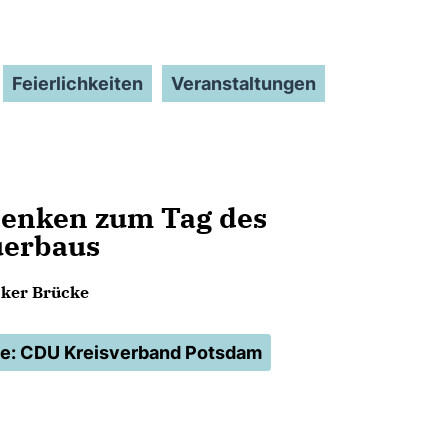
Feierlichkeiten
Veranstaltungen
enken zum Tag des
erbaus
cker Brücke
le: CDU Kreisverband Potsdam