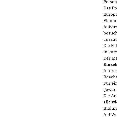
Potsda
Das Pr
Europar
Flammk
Außerd
besuch
auszut
Die Fa
in kur
Der Ei
Einze
Intere
Beacht
Für ei
gewün
Die An
alle w
Bildun
Auf Wu