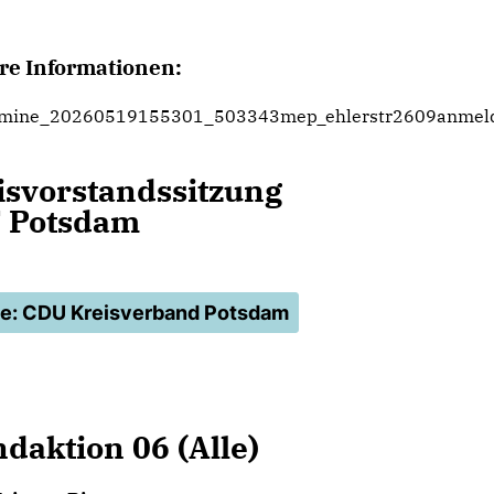
re Informationen:
rmine_20260519155301_503343mep_ehlerstr2609anmeldu
isvorstandssitzung
 Potsdam
le: CDU Kreisverband Potsdam
daktion 06 (Alle)