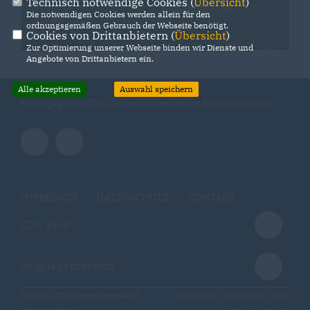
Technisch notwendige Cookies (
Übersicht
)
Die notwendigen Cookies werden allein für den
ordnungsgemäßen Gebrauch der Webseite benötigt.
Cookies von Drittanbietern (
Übersicht
)
Zur Optimierung unserer Webseite binden wir Dienste und
Angebote von Drittanbietern ein.
Alle akzeptieren
Auswahl speichern
Homepage des CDU Gemeindeverbandes Kleinmachnow
IMPRESSUM
DATENSCHUTZ
KONTAKT
CDU Plus
Mitgliederbereich
@2026 CDU Gemeindeverband
Realisation: Sharkness Media