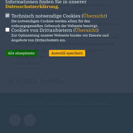
Informationen finden Sie in unserer
Mitgliederversammlung ein, um die Kandidaten
Datenschutzerklärung
.
und ihre Reihenfolge aufzustellen.
Technisch notwendige Cookies (
Übersicht
)
Die notwendigen Cookies werden allein für den
Die Versammlung findet statt am Freitag, 13 Oktober
ordnungsgemäßen Gebrauch der Webseite benötigt.
Cookies von Drittanbietern (
Übersicht
)
2023 um 18:00 Uhr im
Zur Optimierung unserer Webseite binden wir Dienste und
Speisesaal der Generaldirektion Wasserstraßen und
Angebote von Drittanbietern ein.
Schifffahrt Berufsbildungszentrum Kleinmachnow
Stahnsdorfer Damm 1, 14532 Kleinmachnow.
Alle akzeptieren
Auswahl speichern
Vorsitzende des Gemeindeverbands
Mirna Richel
05.10.2023, 20:00 Uhr
Homepage des CDU Gemeindeverbandes Kleinmachnow