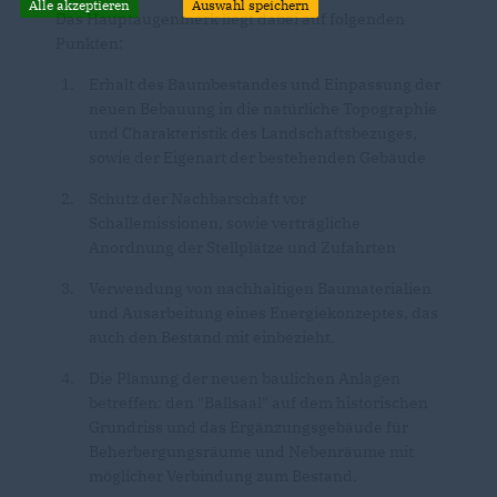
Alle akzeptieren
Auswahl speichern
Das Hauptaugenmerk liegt dabei auf folgenden
Punkten:
Erhalt des Baumbestandes und Einpassung der
neuen Bebauung in die natürliche Topographie
und Charakteristik des Landschaftsbezuges,
sowie der Eigenart der bestehenden Gebäude
Schutz der Nachbarschaft vor
Schallemissionen, sowie verträgliche
Anordnung der Stellplätze und Zufahrten
Verwendung von nachhaltigen Baumaterialien
und Ausarbeitung eines Energiekonzeptes, das
auch den Bestand mit einbezieht.
Die Planung der neuen baulichen Anlagen
betreffen: den
"Ballsaal" auf dem historischen
Grundriss und das
Ergänzungsgebäude für
Beherbergungsräume und Nebenräume mit
möglicher Verbindung zum Bestand.